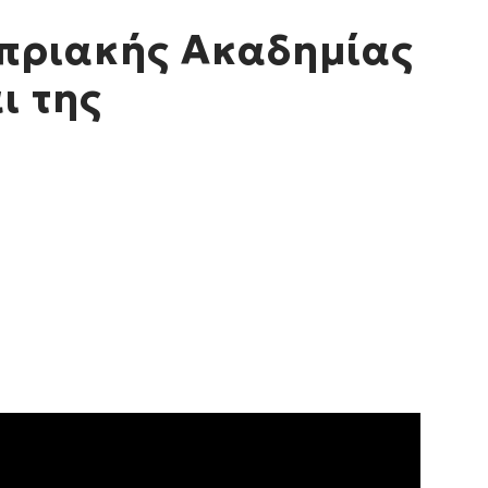
υπριακής Ακαδημίας
ι της