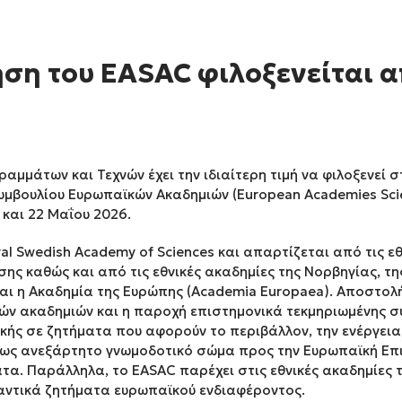
ση του EASAC φιλοξενείται 
αμμάτων και Τεχνών έχει την ιδιαίτερη τιμή να φιλοξενεί 
υμβουλίου Ευρωπαϊκών Ακαδημιών (European Academies Scien
 και 22 Μαΐου 2026.
al Swedish Academy of Sciences και απαρτίζεται από τις ε
ς καθώς και από τις εθνικές ακαδημίες της Νορβηγίας, τη
και η Ακαδημία της Ευρώπης (Academia Europaea). Αποστολ
ν ακαδημιών και η παροχή επιστημονικά τεκμηριωμένης συ
ής σε ζητήματα που αφορούν το περιβάλλον, την ενέργεια,
, ως ανεξάρτητο γνωμοδοτικό σώμα προς την Ευρωπαϊκή Επ
ατα. Παράλληλα, το EASAC παρέχει στις εθνικές ακαδημίες 
ντικά ζητήματα ευρωπαϊκού ενδιαφέροντος.