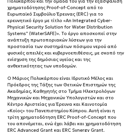
Πολυκάρπου και την ομάδα του για την εξασφάλιση
χρηματοδότησης Proof-of-Concept από το
Ευρωπαϊκό Συμβούλιο Έρευνας (ERC) για το
ερευνητικό έργο με τίτλο «An Integrated Cyber-
Physical Security Solution for Water Distribution
Systems” (WaterSAFE)». Το έργο αποσκοπεί στην
ανάπτυξη πρωτοποριακών λύσεων για την
προστασία των συστημάτων πόσιμου νερού από
φυσικές απειλές και κυβερνοεπιθέσεις, με σκοπό την
ενίσχυση της δημόσιας υγείας και της
ανθεκτικότητας των υποδομών.
Ο Μάριος Πολυκάρπου είναι Ιδρυτικό Μέλος και
Πρόεδρος της Τάξης των Θετικών Επιστημών της
Ακαδημίας, Καθηγητής στο Τμήμα Ηλεκτρολόγων
Μηχανικών και Μηχανικών Υπολογιστών και στο
Κέντρο Αριστείας για Έρευνα και Καινοτομία
«Κοίος» του Πανεπιστημίου Κύπρου. Αυτή είναι η
τρίτη χρηματοδότηση ERC Proof-of-Concept που
του απονέμεται, ενώ έχει λάβει και χρηματοδότηση
ERC Advanced Grant και ERC Synergy Grant.