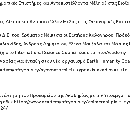
ηματικές Επιστήμες και Αντεπιστέλλοντα Μέλη α) στις Βιοϊατ
νές Δίκαιο και Αντεπιστέλλον Μέλος στις Οικονομικές Επιστ
 Δ.Σ. του Ιδρύματος Νέμιτσα οι Σωτήρης Καλογήρου (Πρόεδ
Αιμιλιανίδης, Ανδρέας Δημητρίου, Έλενα Μουζάλα και Μάριο
η στο International Science Council και στο InterAcademy
ασίας για ένταξη στον νέο οργανισμό Earth Humanity Coali
ademyofcyprus.cy/symmetochi-tis-kypriakis-akadimias-sto-
υνάντηση του Προεδρείου της Ακαδημίας με την Υπουργό Πα
η εδώ:
https://www.academyofcyprus.cy/enimerosi-gia-ti-sy
024/