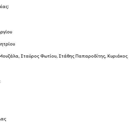
ίας:
ωργίου
μητρίου
 Μουζάλα, Σταύρος Φωτίου, Στάθης Παπαροδίτης, Κυριάκος
:
λας