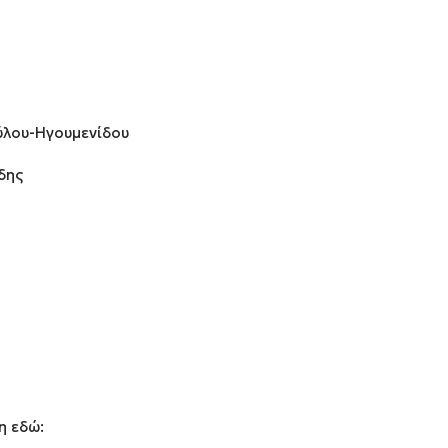
ύλου-Ηγουμενίδου
δης
η εδώ: