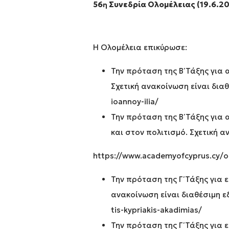
56
Συνεδρία Ολομέλειας (19.6.2
η
Η Ολομέλεια επικύρωσε:
Την πρόταση της Β΄ Τάξης για
Σχετική ανακοίνωση είναι δια
ioannoy-ilia/
Την πρόταση της Β΄ Τάξης για
και στον πολιτισμό. Σχετική α
https://www.academyofcyprus.cy/oi
Την πρόταση της Γ΄ Τάξης για 
ανακοίνωση είναι διαθέσιμη ε
tis-kypriakis-akadimias/
Την πρόταση της Γ΄ Τάξης για