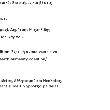
ρικές Επιστήμες και β) στις
ήμες.
ρος), Δημήτρης Μιχαηλίδης
ς Πολυκάρπου.
tion. Σχετική ανακοίνωση είναι
earth-humanity-coalition/
ιδείας, Αθλητισμού και Νεολαίας.
nantisi-me-tin-ypoyrgo-paideias-