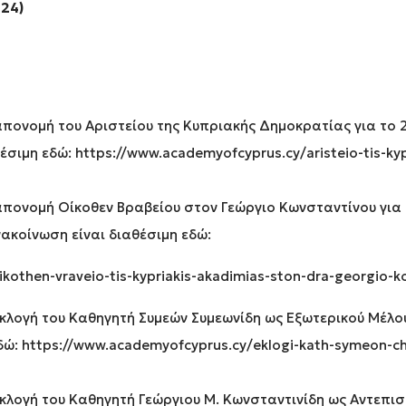
024)
 απονομή του Αριστείου της Κυπριακής Δημοκρατίας για το 
θέσιμη εδώ:
https://www.academyofcyprus.cy/aristeio-tis-ky
 απονομή Οίκοθεν Βραβείου στον Γεώργιο Κωνσταντίνου για
νακοίνωση είναι διαθέσιμη εδώ:
kothen-vraveio-tis-kypriakis-akadimias-ston-dra-georgio-k
εκλογή του Καθηγητή Συμεών Συμεωνίδη ως Εξωτερικού Μέλου
δώ:
https://www.academyofcyprus.cy/eklogi-kath-symeon-ch
 εκλογή του Καθηγητή Γεώργιου Μ. Κωνσταντινίδη ως Αντεπι