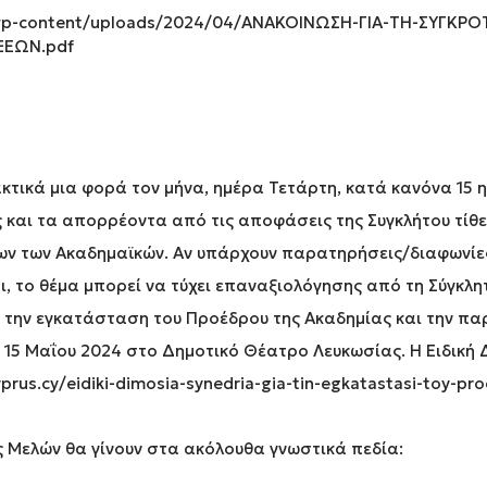
/wp-content/uploads/2024/04/ΑΝΑΚΟΙΝΩΣΗ-ΓΙΑ-ΤΗ-ΣΥΓΚ
ΞΕΩΝ.pdf
κτικά μια φορά τον μήνα, ημέρα Τετάρτη, κατά κανόνα 15 η
 και τα απορρέοντα από τις αποφάσεις της Συγκλήτου τίθ
ων των Ακαδημαϊκών. Αν υπάρχουν παρατηρήσεις/διαφωνίε
αι, το θέμα μπορεί να τύχει επαναξιολόγησης από τη Σύγκλη
α την εγκατάσταση του Προέδρου της Ακαδημίας και την πα
15 Μαΐου 2024 στο Δημοτικό Θέατρο Λευκωσίας. Η Ειδική Δ
us.cy/eidiki-dimosia-synedria-gia-tin-egkatastasi-toy-proe
ις Μελών θα γίνουν στα ακόλουθα γνωστικά πεδία: